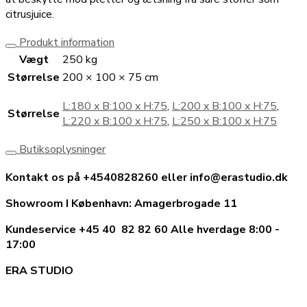
citrusjuice.
Produkt information
Vægt
250 kg
Størrelse
200 × 100 × 75 cm
L:180 x B:100 x H:75
,
L:200 x B:100 x H:75
,
Størrelse
L:220 x B:100 x H:75
,
L:250 x B:100 x H:75
Butiksoplysninger
Kontakt os på +4540828260 eller info@erastudio.dk
Showroom I København: Amagerbrogade 11
Kundeservice +45 40 82 82 60 Alle hverdage 8:00 -
17:00
ERA STUDIO