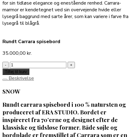
for sin tidløse elegance og enestående renhed. Carrara-
marmor er kendetegnet ved sin overvejende hvide eller
lysegrå baggrund med sarte årer, som kan variere i farve fra
lysegrå til blågrå.
Rundt Carrara spisebord
35.000,00
kr.
Rundt
Carrara
Tilføj til kurv
spisebord
Beskrivelse
antal
SNOW
Rundt carrara spisebord i 100 % natursten og
produceret af ERA STUDIO. Bordet er
inspireret fra 70’erne og designet efter de
klassiske og tidsløse former. Både søjle og
bordplade er fremstillet af Carrara som er en