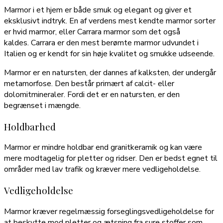
Marmor i et hjem er både smuk og elegant og giver et
eksklusivt indtryk. En af verdens mest kendte marmor sorter
er hvid marmor, eller Carrara marmor som det også
kaldes. Carrara er den mest berømte marmor udvundet i
Italien og er kendt for sin høje kvalitet og smukke udseende.
Marmor er en natursten, der dannes af kalksten, der undergår
metamorfose. Den består primært af calcit- eller
dolomitmineraler. Fordi det er en natursten, er den
begrænset i mængde.
Holdbarhed
Marmor er mindre holdbar end granitkeramik og kan være
mere modtagelig for pletter og ridser. Den er bedst egnet til
områder med lav trafik og kræver mere vedligeholdelse.
Vedligeholdelse
Marmor kræver regelmæssig forseglingsvedligeholdelse for
at beskytte mod pletter og ætsning fra sure stoffer som