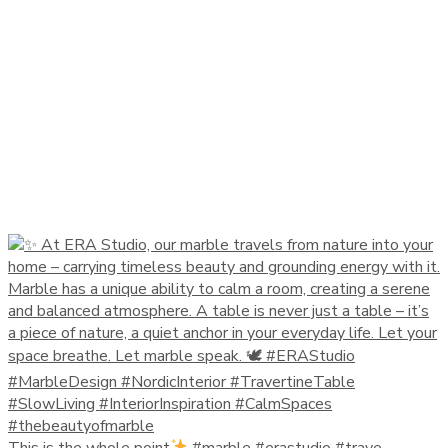
This is the whole point
#marble #erastudio #trave