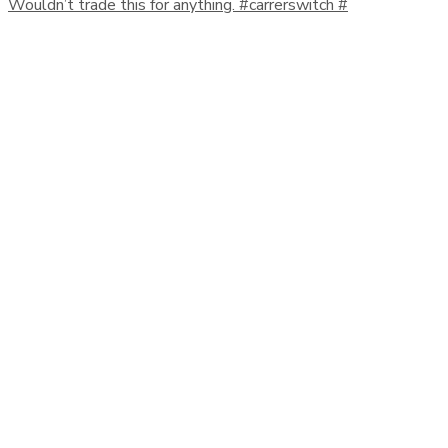
Wouldn’t trade this for anything. #carrerswitch #