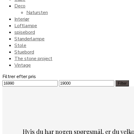
Deco
Natursten
Interiør
Loftlampe
spisebord
Standerlampe
Stole
Stuebord
The stone project
Vintage
Filtrer efter pris
Mindste
Højeste
Filter
pris
pris
Hvis du har nogen spørgsmål, er du velk