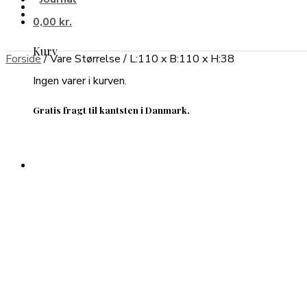
0,00
kr.
Kurv
Forside
/
Vare Størrelse
/
L:110 x B:110 x H:38
Ingen varer i kurven.
Gratis fragt til kantsten i Danmark.