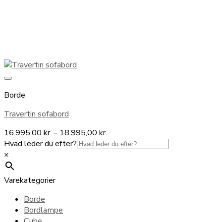
Borde
Travertin sofabord
Prisinterval:
16.995,00
kr.
–
18.995,00
kr.
16.995,00 kr.
Hvad leder du efter?
til
×
18.995,00 kr.
Varekategorier
Borde
Bordlampe
Cube