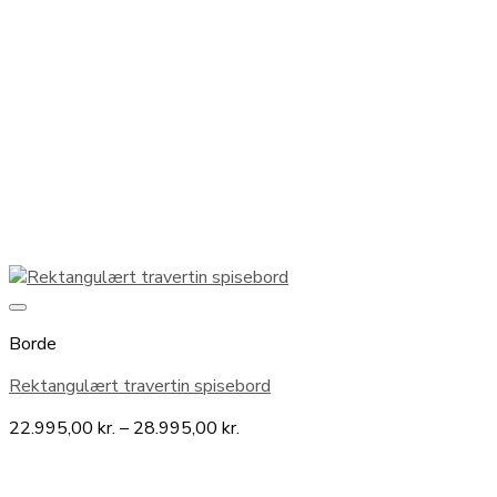
Borde
Rektangulært travertin spisebord
Prisinterval:
22.995,00
kr.
–
28.995,00
kr.
22.995,00 kr.
til