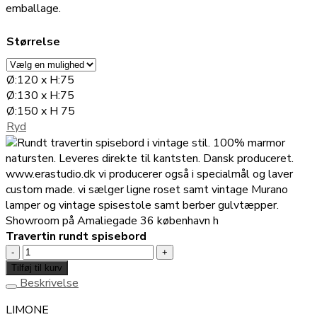
emballage.
Størrelse
Ø:120 x H:75
Ø:130 x H:75
Ø:150 x H 75
Ryd
Travertin rundt spisebord
Travertin
rundt
Tilføj til kurv
spisebord
Beskrivelse
antal
LIMONE