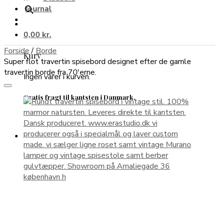
Journal
0,00
kr.
Forside
/
Borde
Kurv
Super flot travertin spisebord designet efter de gamle
travertin borde fra 70'erne.
Ingen varer i kurven.
Gratis fragt til kantsten i Danmark.