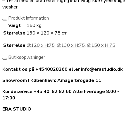
– Tør af med en blød eller fugtig klud. Brug ikke syreholdige
væsker.
Produkt information
Vægt
150 kg
Størrelse
130 × 120 × 78 cm
Størrelse
Ø:120 x H:75
,
Ø:130 x H:75
,
Ø:150 x H 75
Butiksoplysninger
Kontakt os på +4540828260 eller info@erastudio.dk
Showroom I København: Amagerbrogade 11
Kundeservice +45 40 82 82 60 Alle hverdage 8:00 -
17:00
ERA STUDIO