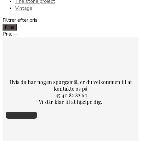
The stone project
Vintage
Filtrer efter pris
Mindste
Højeste
Filter
pris
pris
Pris:
—
Hvis du har nogen spørgsmål, er du velkommen til at
kontakte os på
+45 40 82 82 60.
Vi står klar til at hjælpe dig.
Skriv til os her