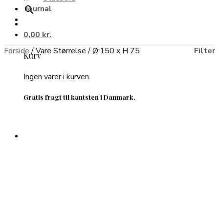
Journal
0,00
kr.
Forside
/
Vare Størrelse
/
Ø:150 x H 75
Filter
Kurv
Ingen varer i kurven.
Gratis fragt til kantsten i Danmark.