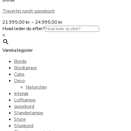
Travertin rundt spisebord
Prisinterval:
21.995,00
kr.
–
24.995,00
kr.
21.995,00 kr.
Hvad leder du efter?
til
×
24.995,00 kr.
Varekategorier
Borde
Bordlampe
Cube
Deco
Natursten
Interiør
Loftlampe
spisebord
Standerlampe
Stole
Stuebord